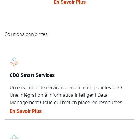
En Savoir Plus
Solutions conjointes
CDO Smart Services
Un ensemble de services clés en main pour les CDO.
Une intégration à Informatica Intelligent Data
Management Cloud qui met en place les ressources
humaines et la technologie nécessaires pour évaluer,
En Savoir Plus
hiérarchiser et résoudre immédiatement les problèmes
de données transformationnelles au sein de votre
entreprise.