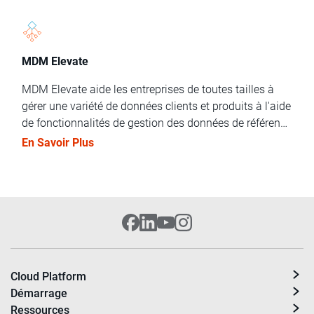
décisions axées sur les données.
MDM Elevate
MDM Elevate aide les entreprises de toutes tailles à
gérer une variété de données clients et produits à l'aide
de fonctionnalités de gestion des données de référence
multidomaines et de technologies sociales et
En Savoir Plus
cognitives de nouvelle génération.
Cloud Platform
Démarrage
Ressources