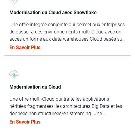
Modernisation du Cloud avec Snowflake
Une offre intégrée conjointe qui permet aux entreprises
de passer à des environnements multi-Cloud avec un
accès uniforme aux data warehouses Cloud basés sur
Snowflake.
En Savoir Plus
Modernisation du Cloud
Une offre multi-Cloud qui traite les applications
héritées fragmentées, les architectures Big Data et les
données non structurées/en streaming. Une
intégration à Informatica Intelligent Data Management
En Savoir Plus
Cloud sur site et dans le Cloud pour prendre des