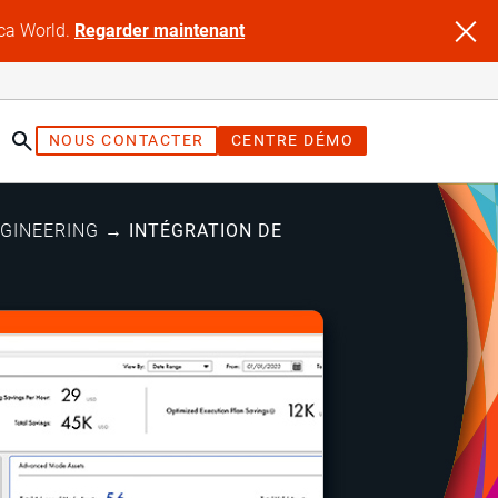
ica World.
Regarder maintenant
NOUS CONTACTER
CENTRE DÉMO
NGINEERING
→
INTÉGRATION DE