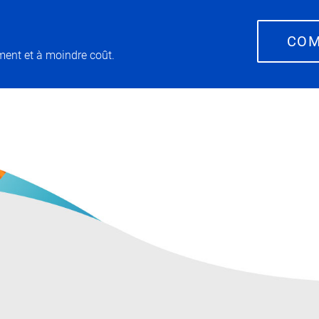
COM
ment et à moindre coût.