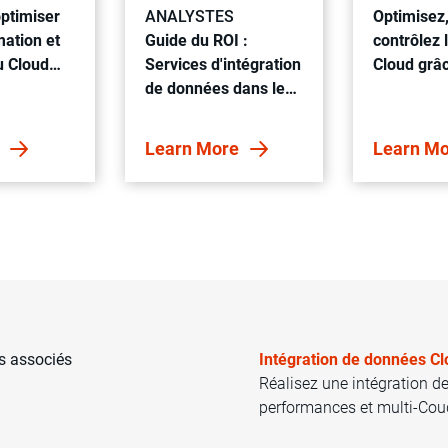
ptimiser
ANALYSTES
Optimisez,
ation et
Guide du ROI :
contrôlez 
u Cloud
Services d'intégration
Cloud grâ
inOps
de données dans le
basé sur 
Cloud Informatica
w
Learn More
Learn M
es associés
Intégration de données C
Réalisez une intégration 
performances et multi-Cou