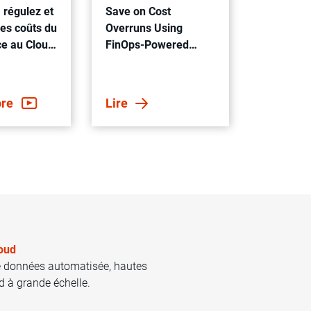
 régulez et
Save on Cost
les coûts du
Overruns Using
ce au Cloud
FinOps-Powered
FinOps
Advanced Data
Integration Services
ore
Lire
loud
de données automatisée, hautes
d à grande échelle.