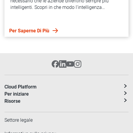
necessario che le aziende diventino sempre più
intelligenti. Scopri in che modo l'intelligenza
artificiale, le API, l'automazione e l'integrazione in
tempo reale possono ridefinire le applicazioni in tutta
l'azienda.
Per Saperne Di Più
Cloud Platform
Per iniziare
Risorse
Settore legale