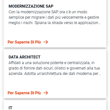
MODERNIZZAZIONE SAP
Con la modernizzazione SAP, ora c'è un modo
semplice per migrare i dati più velocemente e gestire
meglio i rischi. Spiana la strada verso le applicazioni
SAP S/4HANAe modernizza il tuo panorama ERP con
dati affidabili e su larga scala.
Per Saperne Di Più
DATA ARCHITECT
Affidati a una soluzione potente e centralizzata, in
grado di fornire dati sicuri, olistici e governati alla tua
azienda. Adotta un'architettura dei dati moderna per
accelerare le informazioni e garantire dati affidabili.
Per Saperne Di Più
IT