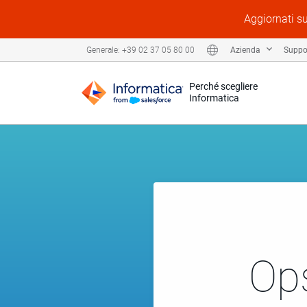
Aggiornati su
Azienda
Suppo
Generale: +39 02 37 05 80 00
Perché scegliere
Informatica
Ops