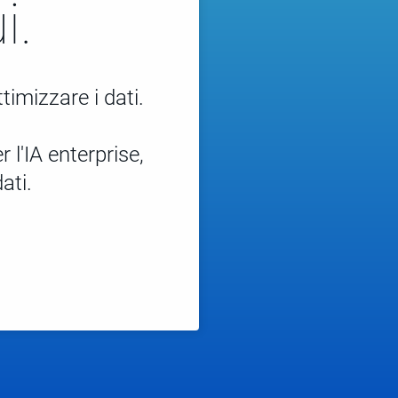
i.
imizzare i dati.
 l'IA enterprise,
ati.