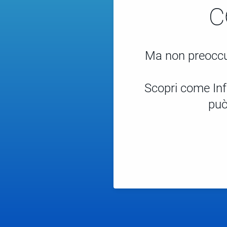
c
Ma non preoccup
Scopri come Info
può