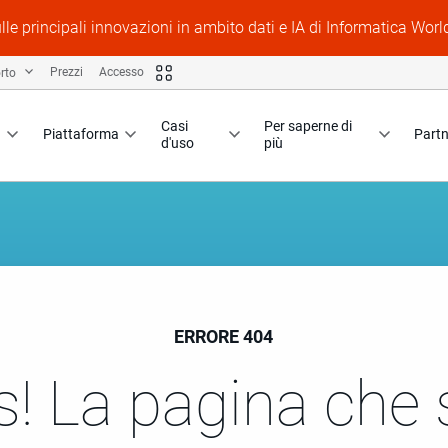
lle principali innovazioni in ambito dati e IA di Informatica Worl
rto
Prezzi
Accesso
Casi
Per saperne di
Piattaforma
Partn
d'uso
più
ERRORE 404
! La pagina che 