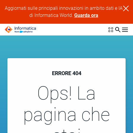
Aggiornati sulle principali innovazioni in ambito dati e IA
di Informatica World.
Guarda ora
ERRORE 404
Ops! La
pagina che