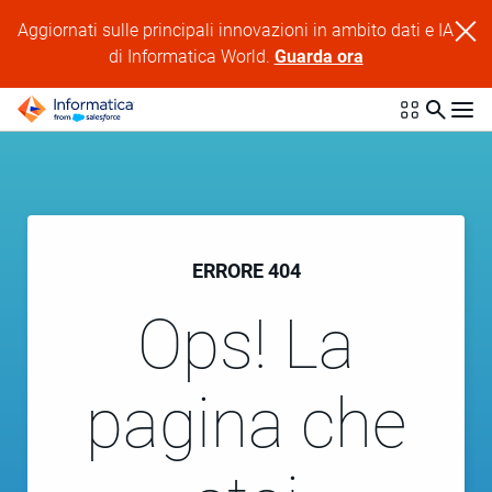
Aggiornati sulle principali innovazioni in ambito dati e IA
di Informatica World.
Guarda ora
ERRORE 404
Ops! La
pagina che