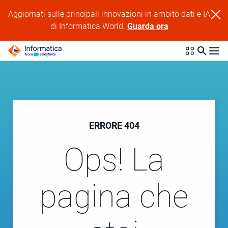
Aggiornati sulle principali innovazioni in ambito dati e IA
di Informatica World.
Guarda ora
ERRORE 404
Ops! La
pagina che