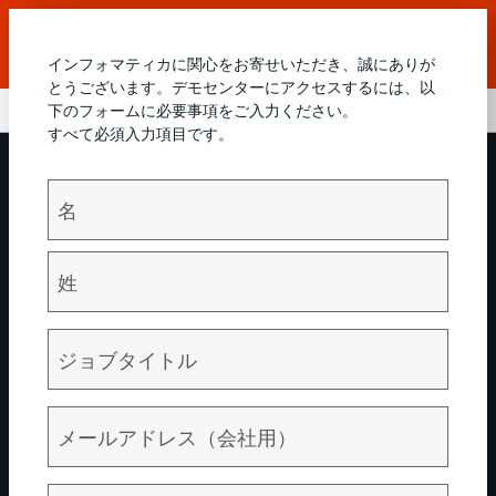
Informatica WorldにおけるデータおよびAIの主要な最新ブ
レークスルーをご覧ください。
動画を見る
インフォマティカに関心をお寄せいただき、誠にありが
とうございます。デモセンターにアクセスするには、以
下のフォームに必要事項をご入力ください。
すべて必須入力項目です。
事前構築されたレシピで生成AIの