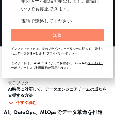
報のメール配信を希望します。配信は
いつでも停止できます。
電話で連絡してください
CLAIRE GPT：自然言語でデータと会話する
送信
インフォマティカは、次のプライバシーポリシーに従って、提供さ
れたデータを使用します:
プライバシーポリシー
.
お勧めの関連資料
このサイトは、reCAPTCHAによって保護され、Googleの
プライバシ
ーポリシー
および
利用規約
が適用されます。
電子ブック
AI時代に対応して、データエンジニアチームの成功を
支援する方法
今すぐ読む
AI、DataOps、MLOpsでデータ革命を推進