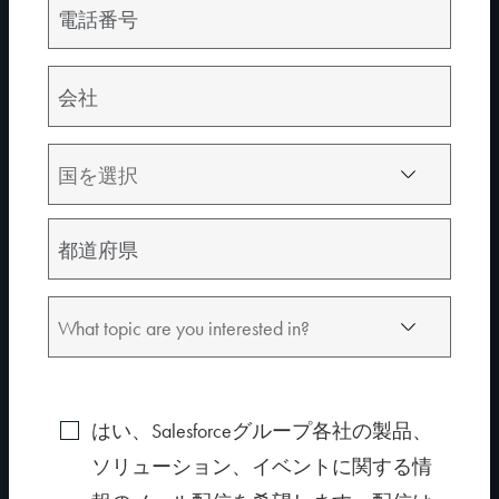
効果を増幅
以下の方法で、生成AIの効果を増幅：
事前構築されたプロセス統合パッケージを活用
信頼できるセキュアなデータをAIに供給
AI搭載ソリューションでアプリケーション開発を拡張
体験版はこちら
RELATED DEMO VIDEOS
Return To All Videos
01:40
はい、Salesforceグループ各社の製品、
ソリューション、イベントに関する情