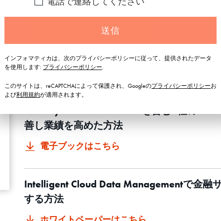
電話で連絡してください
サービスのCXを改善
送信
インフォマティカは、次のプライバシーポリシーに従って、提供されたデータ
を使用します:
プライバシーポリシー
.
このサイトは、reCAPTCHAによって保護され、Googleの
プライバシーポリシー
お
よび
利用規約
が適用されます。
Holiday Inn Club Vacationを含む
善し業績を高めた方法
電子ブックはこちら
Intelligent Cloud Data Manage
する方法
ホワイトペーパーはこちら