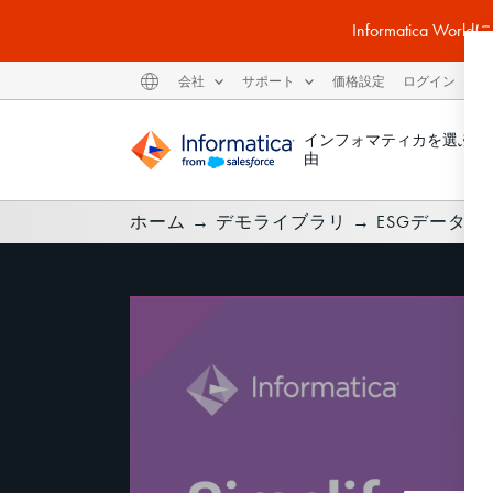
Informatic
会社
サポート
価格設定
ログイン
インフォマティカを選ぶ理
由
ホーム
→
デモライブラリ
→
ESGデータ