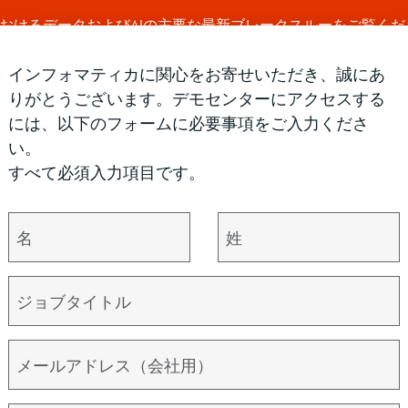
a WorldにおけるデータおよびAIの主要な最新ブレークスルーをご覧く
インフォマティカに関心をお寄せいただき、誠にあ
りがとうございます。デモセンターにアクセスする
プラットフォー
使用事
詳細はこち
パ
には、以下のフォームに必要事項をご入力くださ
ム
例
ら
ー
い。
すべて必須入力項目です。
マネジメントアプローチを簡素化
以
ー