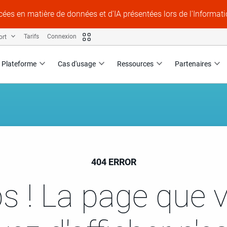
ées en matière de données et d'IA présentées lors de l'Informat
ort
Tarifs
Connexion
Plateforme
Cas d'usage
Ressources
Partenaires
404 ERROR
s ! La page que 