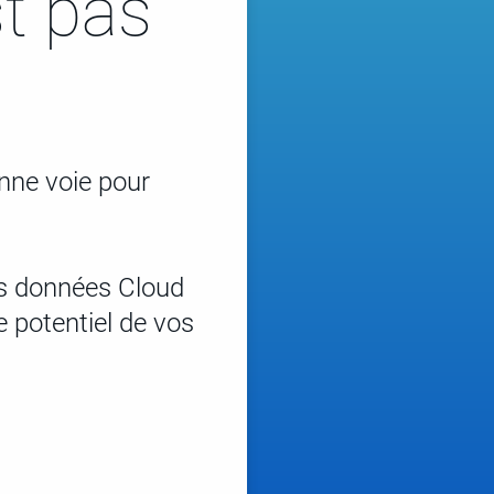
st pas
onne voie pour
es données Cloud
e potentiel de vos