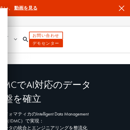
ださい。
動画を見る
お問い合わせ
ートナ
デモセンター
IDMCでAI対応のデータ
基盤を確立
フォマティカのIntelligent Data Management
loud（IDMC）で実現：
データの統合とエンジニアリングを整流化