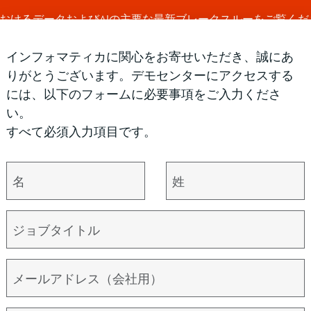
a WorldにおけるデータおよびAIの主要な最新ブレークスルーをご覧く
インフォマティカに関心をお寄せいただき、誠にあ
りがとうございます。デモセンターにアクセスする
プラットフォー
使用事
詳細はこち
パ
には、以下のフォームに必要事項をご入力くださ
ム
例
ら
ー
い。
すべて必須入力項目です。
対応のデータ基盤を確立
イン
C