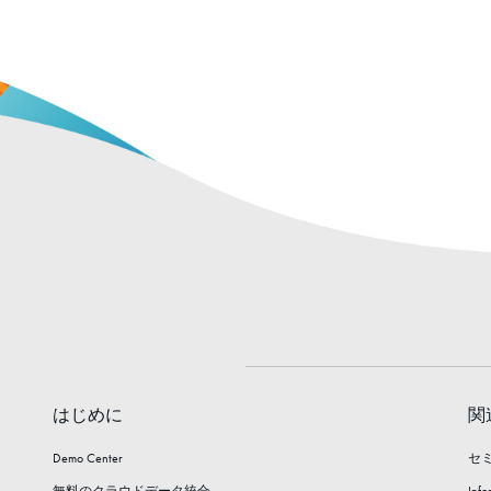
はじめに
関
Demo Center
セ