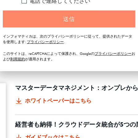
電話で連絡してください
Tでデータ統合を
Cloud Application Integration
データ品質
でプロセスを自動化
ウド時代に
送信
インフォマティカは、次のプライバシーポリシーに従って、提供されたデータ
を使用します:
プライバシーポリシー
.
このサイトは、reCAPTCHAによって保護され、Googleの
プライバシーポリシー
お
よび
利用規約
が適用されます。
マスターデータマネジメント：オンプレか
ホワイトペーパーはこちら
経営者も納得！クラウドデータ統合が5つの
ガイドブックはこちら