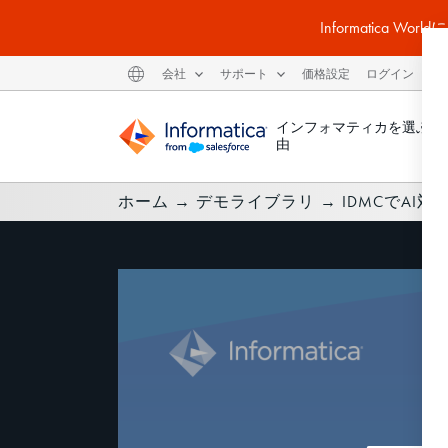
Informatic
会社
サポート
価格設定
ログイン
インフォマティカを選ぶ理
由
ホーム
→
デモライブラリ
→
IDMCでAI