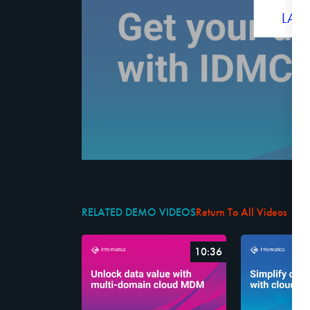
LA
RELATED DEMO VIDEOS
Return To All Videos
10:36