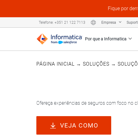
Fique por den
Empresa
Supor
Telefone: +351 21 122 7113
Por que a Informatica
PÁGINA INICIAL
→
SOLUÇÕES
→
SOLUÇÕ
Informatica para seguros
Ofereça experiências de seguros com foco no cl
VEJA COMO