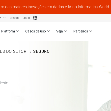
tro das maiores inovações em dados e IA do Informatica World.
te
preços
Login
Platform
Casos de uso
Veja
Parceiros
ES DO SETOR
→
SEGURO
iente