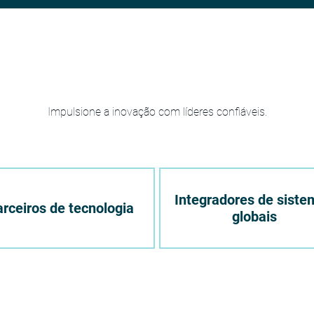
Impulsione a inovação com líderes confiáveis.
Integradores de siste
rceiros de tecnologia
globais