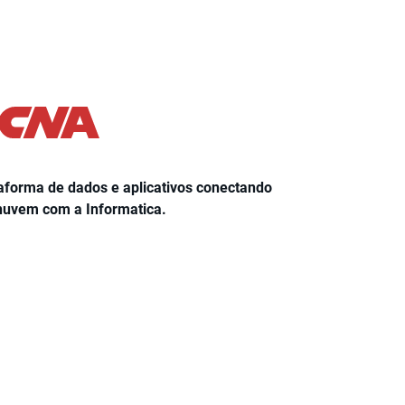
e a
forma de dados e aplicativos conectando
A SulAmérica c
nuvem com a Informatica.