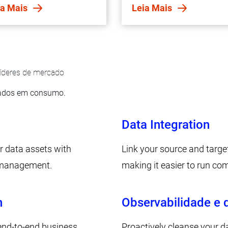
l-world customer scenarios
ia Mais
Leia Mais
plete with business value
essments.
líderes de mercado
eados em consumo.
Data Integration
r data assets with
Link your source and targe
a management.
making it easier to run com
n
Observabilidade e 
end-to-end business
Proactively cleanse your d