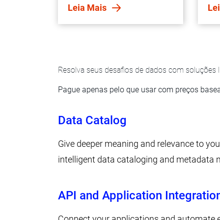
rea
Leia Mais
Le
com
ass
Resolva seus desafios de dados com soluções 
Pague apenas pelo que usar com preços bas
Data Catalog
Give deeper meaning and relevance to you
intelligent data cataloging and metadat
API and Application Integratio
Connect your applications and automate 