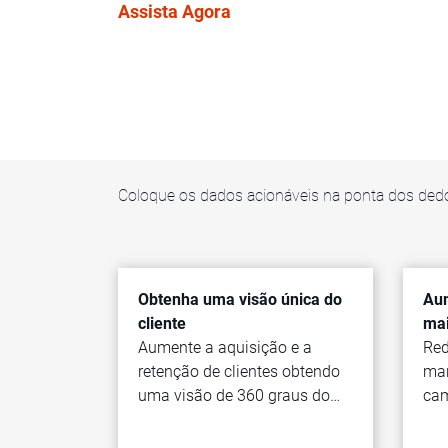
Assista Agora
Coloque os dados acionáveis na ponta dos ded
Obtenha uma visão única do
Aum
cliente
mai
Aumente a aquisição e a
Red
retenção de clientes obtendo
mar
uma visão de 360 graus do
ca
cliente.
con