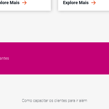
plore Mais
Explore Mais
antes
Como capacitar os clientes para ir além