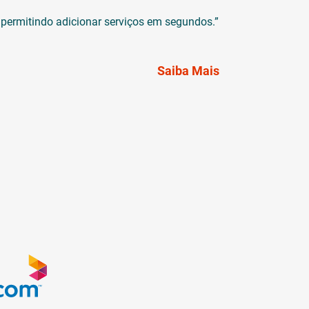
e permitindo adicionar serviços em segundos.”
“Com a introduç
ajudando a KPN 
reduzir o temp
Saiba Mais
Thomas Rei
Arquiteto de