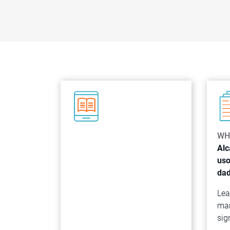
WH
Alc
uso
dad
Lea
man
sig