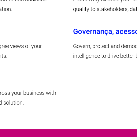
tion.
quality to stakeholders, d
Governança, acesso
gree views of your
Govern, protect and democr
hts.
intelligence to drive bette
cross your business with
d solution.