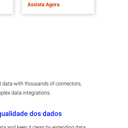
Assista Agora
t data with thousands of connectors,
plex data integrations.
qualidade dos dados
ata and keep it clean by extending data