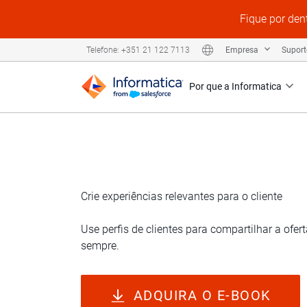
Fique por den
Empresa
Supor
Telefone: +351 21 122 7113
Por que a Informatica
PÁGINA INICIAL
→
POR DEPARTAMENTO
Crie experiências relevantes para o cliente
Use perfis de clientes para compartilhar a ofer
sempre.
ADQUIRA O E-BOOK