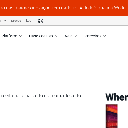
tro das maiores inovações em dados e IA do Informatica World.
te
preços
Login
Platform
Casos de uso
Veja
Parceiros
→
VENDAS, MARKETING E COMÉRCIO DIGITAL
ta certa no canal certo no momento certo,