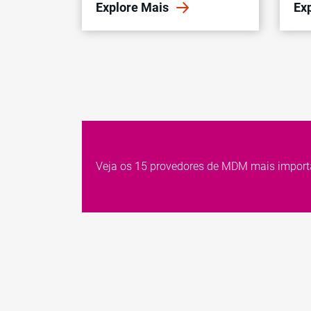
Explore Mais
Ex
Veja os 15 provedores de MDM mais import