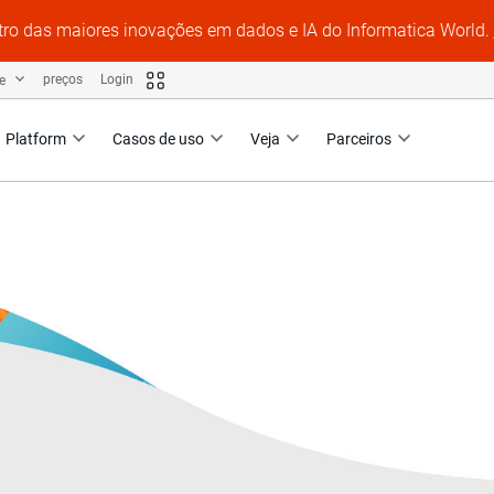
tro das maiores inovações em dados e IA do Informatica World.
te
preços
Login
Platform
Casos de uso
Veja
Parceiros