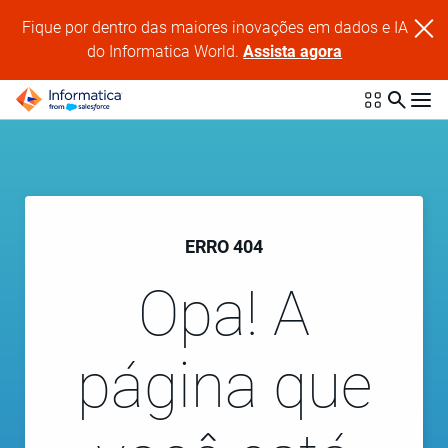
Fique por dentro das maiores inovações em dados e IA
do Informatica World.
Assista agora
ERRO 404
Opa! A
página que