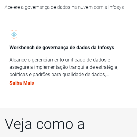
Acelere a governança de dados na nuvem com a Infosys
Workbench de governança de dados da Infosys
Alcance o gerenciamento unificado de dados e
assegure a implementação tranquila de estratégia,
políticas e padrões para qualidade de dados,
gerenciamento de metadados, gerenciamento de
Saiba Mais
dados mestres/de referência, segurança de dados e
gerenciamento do ciclo de vida das informações.
Veja como a