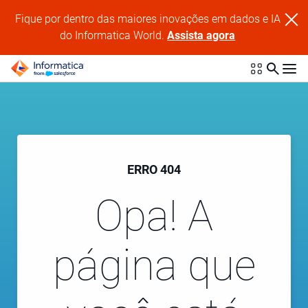
Fique por dentro das maiores inovações em dados e IA
do Informatica World.
Assista agora
ERRO 404
Opa! A
página que