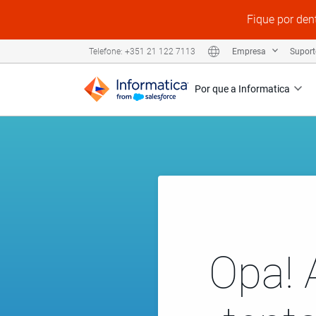
Fique por den
Empresa
Supor
Telefone: +351 21 122 7113
Por que a Informatica
Opa! 