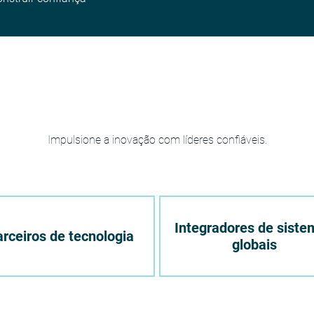
Impulsione a inovação com líderes confiáveis.
Integradores de siste
rceiros de tecnologia
globais