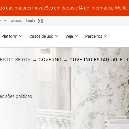
tro das maiores inovações em dados e IA do Informatica World.
te
preços
Login
Platform
Casos de uso
Veja
Parceiros
ES DO SETOR
→
GOVERNO
→
GOVERNO ESTADUAL E L
cisões políticas