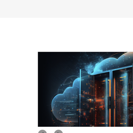
urança pública
O NYC Health and Hospitals permite que mai
saúde tenham acesso a dados e an
Saiba mais