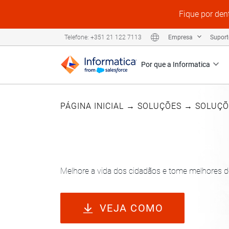
Fique por den
Empresa
Supor
Telefone: +351 21 122 7113
Por que a Informatica
PÁGINA INICIAL
→
SOLUÇÕES
→
SOLUÇÕ
Informatica para governo estadual e local
Melhore a vida dos cidadãos e tome melhores de
VEJA COMO