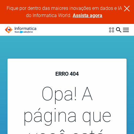
Fique por dentro das maiores inovações em dados e IA
do Informatica World.
Assista agora
ERRO 404
Opa! A
página que