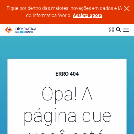
Fique por dentro das maiores inovações em dados e IA
do Informatica World.
Assista agora
ERRO 404
Opa! A
página que