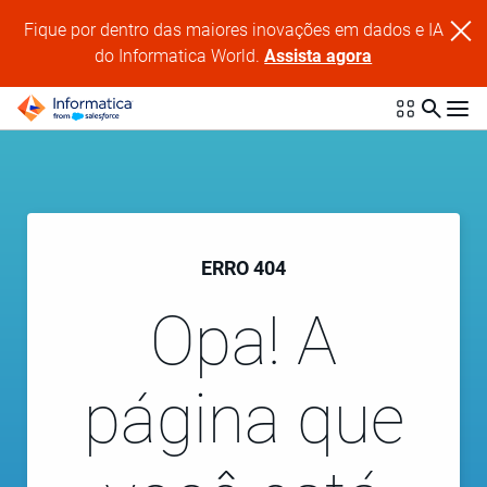
Fique por dentro das maiores inovações em dados e IA
do Informatica World.
Assista agora
ERRO 404
Opa! A
página que